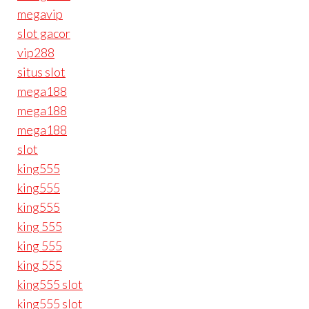
megavip
slot gacor
vip288
situs slot
mega188
mega188
mega188
slot
king555
king555
king555
king 555
king 555
king 555
king555 slot
king555 slot