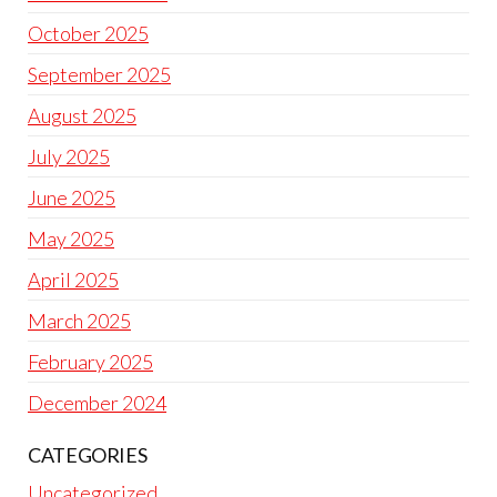
October 2025
September 2025
August 2025
July 2025
June 2025
May 2025
April 2025
March 2025
February 2025
December 2024
CATEGORIES
Uncategorized