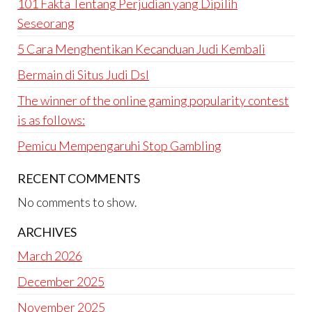
101 Fakta Tentang Perjudian yang Dipilih
Seseorang
5 Cara Menghentikan Kecanduan Judi Kembali
Bermain di Situs Judi Dsl
The winner of the online gaming popularity contest
is as follows:
Pemicu Mempengaruhi Stop Gambling
RECENT COMMENTS
No comments to show.
ARCHIVES
March 2026
December 2025
November 2025