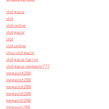
slot gacor
slot
slot online
slot gacor
slot
slot online
situs slot gacor
slot gacor hari ini
slot gacor megawin777
megaslot288
megaslot288
megaslot288
megaslot288
megaslot288
megawin288