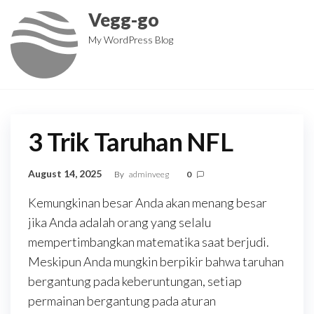
Skip
Vegg-go
to
My WordPress Blog
the
content
3 Trik Taruhan NFL
August 14, 2025
By
adminveeg
0
Kemungkinan besar Anda akan menang besar
jika Anda adalah orang yang selalu
mempertimbangkan matematika saat berjudi.
Meskipun Anda mungkin berpikir bahwa taruhan
bergantung pada keberuntungan, setiap
permainan bergantung pada aturan